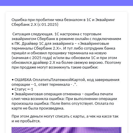
Ошибка при пробитии чека безналом в 1С и Эквайринг
Сбербанк 2.Х (с 01.2025)
Ситуация следующая. 1С настроена с торговым
эквайрингом Сбербанк в режиме онлайн с подключением
к ПК. Драйвер 1С для эквайринга – «Эквайринговые
терминалы Сбербанк 2.Х». И тут либо сотрудник банка
пришёл и обновил прошивку терминала на новую
(начиная с 2025 года) и/или вы обновили 1С и при этом
обновился драйвер 2.Х на более свежую версию. Поэтому
при продаже могут возникнуть такие ошибки:
• ОШИБКА ОплатитьПлатежнойКартой, код заверешения
операции --1, ответ терминала - .".
• Статус =-1
• Эквайринговая операция отменена – ошибка печати
слип чека возникла ошибка: При выполнении операции
произошла ошибка: Поле items отсутствует. Оплата по
карте не была произведена.
При этом деньги могут списать с карты, а чек на кассе так
и не пробьётся.