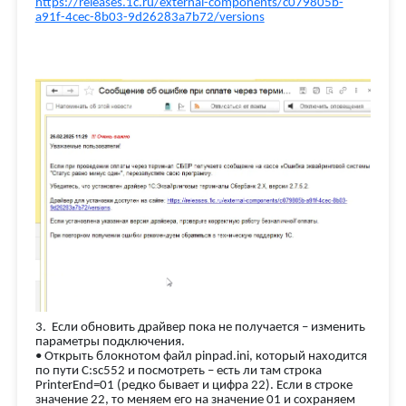
https://releases.1c.ru/external-components/c079805b-
a91f-4cec-8b03-9d26283a7b72/versions
3. Если обновить драйвер пока не получается – изменить
параметры подключения.
• Открыть блокнотом файл pinpad.ini, который находится
по пути C:sc552 и посмотреть – есть ли там строка
PrinterEnd=01 (редко бывает и цифра 22). Если в строке
значение 22, то меняем его на значение 01 и сохраняем