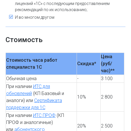
лицензий «1С» с последующим предоставлением
рекомендаций по их использованию;
И во многом другом
Стоимость
Цена
Стоимость часа работ
Скидка*
(руб/
специалиста 1С
час)**
Обычная цена
-
3 100
При наличии
ИТС для
обновлений
(КП Базовый и
10%
2 800
аналоги) или
Сертификата
поддержки для 1С
При наличии
ИТС ПРОФ
(КП
ПРОФ и аналогичные)
20%
2 500
или
абонентского