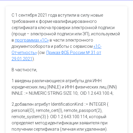
С 1 сентября 2021 года вступили в силу новые
требования к форме квалифицированного
сертификата ключа проверки электронной подписи
(проще – электронной подписи или ЭП), используемой
в
программах «1С»
в части электронного
документооборота и работы с сервисом
«1С-
Отчетность»
(см.
Приказ ФСБ России № 31 от
29.01.2021
).
В частности,
1 введены различающиеся атрибуты для ИНН
юридических лиц (INNLE) и ИНН физических лиц (INN)
INNLE ::= NUMERIC STRING SIZE 10; OID 1.2.643.100.4;
2 добавлен атрибут IdentificationKind ::= INTEGER {
personal(O), remote_cert(l), remote_passport(2),
remote_system(3) }. OID 1.2.643.100.114, который
определяет метод идентификации заявителя при
получении сертификата (личная или удаленная).