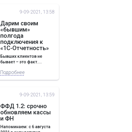
9-09-2021, 13:58
Дарим своим
«бывшим»
полгода
подключения к
«1С-Отчетность»
Бывших клиентов не
бывает – это факт....
Подробнее
9-09-2021, 13:59
ФФД 1.2: срочно
обновляем кассы
и ФН
Напоминаем: с 6 августа