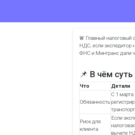
🚨 Главный налоговый с
НДС, если экспедитор н
ФНС и Минтранс дали чё
📌 В чём сут
Что
Детали
С 1 марта
Обязанность
регистрир
транспорт
Если эксп
Риск для
налоговая
клиента
вычете Н