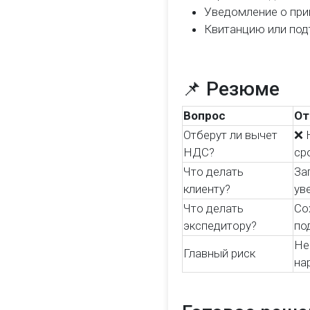
Уведомление о при
Квитанцию или под
📌 Резюме
Вопрос
От
Отберут ли вычет
❌ 
НДС?
ср
Что делать
За
клиенту?
ув
Что делать
Со
экспедитору?
по
Не
Главный риск
на