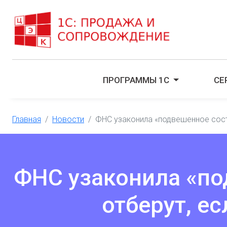
ПРОГРАММЫ 1С
СЕ
Главная
Новости
ФНС узаконила «подвешенное состо
ФНС узаконила «по
отберут, ес