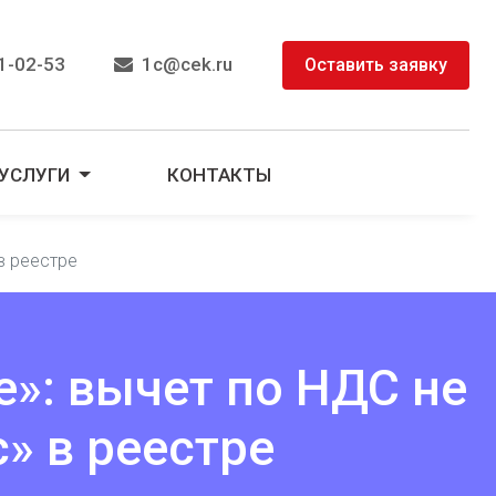
1-02-53
1c@cek.ru
Оставить заявку
УСЛУГИ
КОНТАКТЫ
в реестре
»: вычет по НДС не
с» в реестре