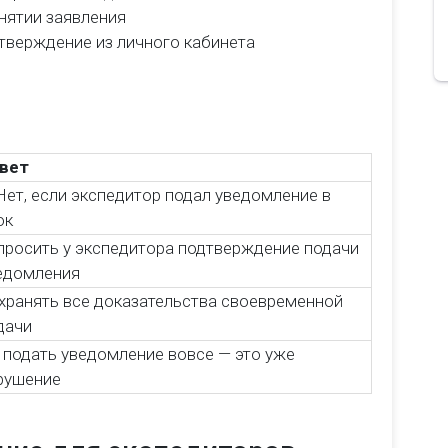
нятии заявления
тверждение из личного кабинета
вет
Нет, если экспедитор подал уведомление в
ок
просить у экспедитора подтверждение подачи
едомления
хранять все доказательства своевременной
дачи
 подать уведомление вовсе — это уже
рушение